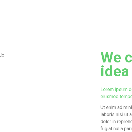
We c
idea 
Lorem ipsum dol
eiusmod tempor 
Ut enim ad mini
laboris nisi ut
dolor in repreh
fugiat nulla par