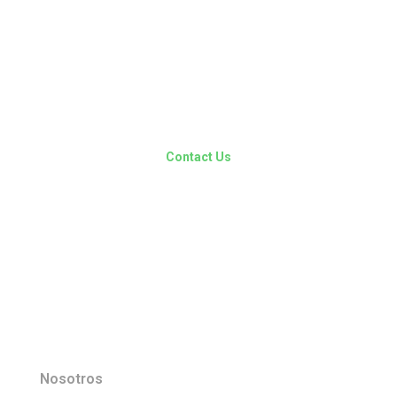
Ready to revolutionize
your website?
Contact Us
Nosotros