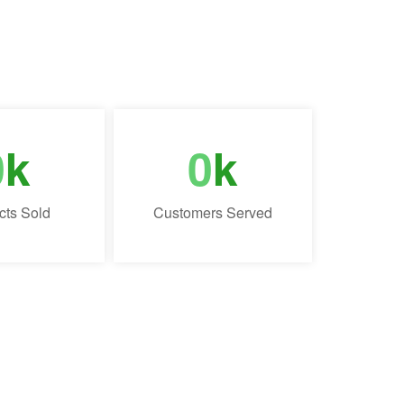
0
k
0
k
cts Sold
Customers Served