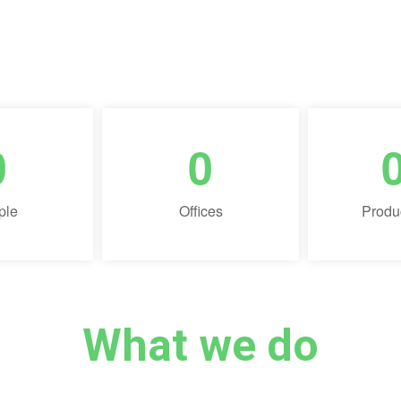
Lorem ipsum dolor sit amet, consectetur adipisicing elit
0
0
ple
Offices
Produ
What we do