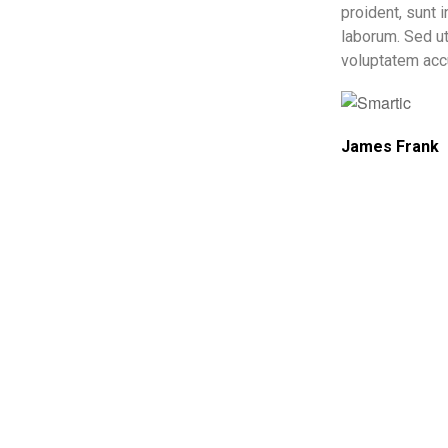
proident, sunt i
laborum. Sed ut
voluptatem ac
James Frank
Connecting the worl