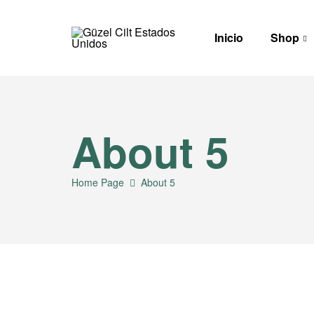
Inicio
Shop
G
ü
z
About 5
e
Home Page
About 5
l
C
i
l